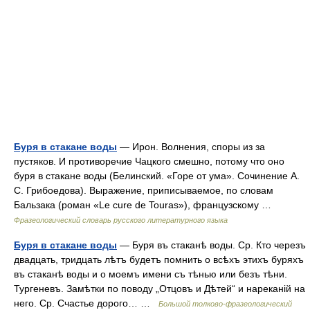
Буря в стакане воды
— Ирон. Волнения, споры из за
пустяков. И противоречие Чацкого смешно, потому что оно
буря в стакане воды (Белинский. «Горе от ума». Сочинение А.
С. Грибоедова). Выражение, приписываемое, по словам
Бальзака (роман «Le cure de Touras»), французскому …
Фразеологический словарь русского литературного языка
Буря в стакане воды
— Буря въ стаканѣ воды. Ср. Кто черезъ
двадцать, тридцать лѣтъ будетъ помнить о всѣхъ этихъ буряхъ
въ стаканѣ воды и о моемъ имени съ тѣнью или безъ тѣни.
Тургеневъ. Замѣтки по поводу „Отцовъ и Дѣтей“ и нареканій на
него. Ср. Счастье дорого… …
Большой толково-фразеологический