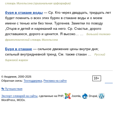
словарь Михельсона (оригинальная орфография)
буря в стакане воды
— Ср. Кто через двадцать, тридцать лет
будет помнить о всех этих бурях в стакане воды и о моем
имени с тенью или без тени. Тургенев. Заметки по поводу
„Отцов и детей и нареканий на него. Ср. Счастье, дорого
доставшееся, дорого и ценится. Я высоко… …
Большой толково-
фразеологический словарь Михельсона
Буря в стакане
— сильное движение цены внутри дня;
сильный внутридневной тренд. См. также стакан …
Русский
биржевой жаргон
© Академик, 2000-2026
18+
Обратная связь:
Техподдержка
,
Реклама на сайте
👣 Путешествия
Экспорт словарей на сайты
, сделанные на PHP,
Joomla,
Drupal,
WordPress, MODx.